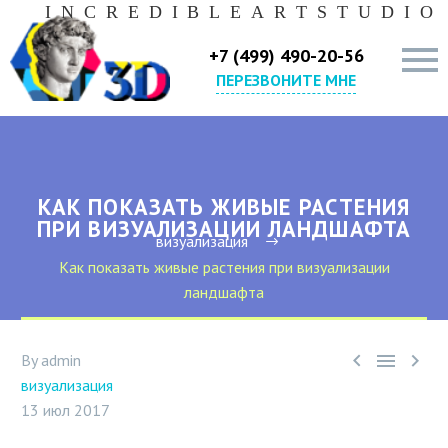
I
N
C
R
E
D
I
B
L
E
A
R
T
S
T
U
D
I
O
+7 (499) 490-20-56
ПЕРЕЗВОНИТЕ МНЕ
КАК ПОКАЗАТЬ ЖИВЫЕ РАСТЕНИЯ
ПРИ ВИЗУАЛИЗАЦИИ ЛАНДШАФТА
визуализация
Как показать живые растения при визуализации
ландшафта



By admin
визуализация
13 июл 2017