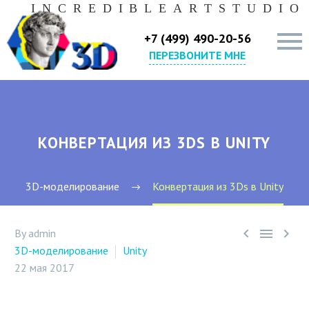
I
N
C
R
E
D
I
B
L
E
A
R
T
S
T
U
D
I
O
+7 (499) 490-20-56
ПЕРЕЗВОНИТЕ МНЕ
КОНВЕРТАЦИЯ ИЗ 3DS В UNITY
3D-моделирование
Конвертация из 3Ds в Unity



By admin
3D-моделирование
Unity
22 мая 2017