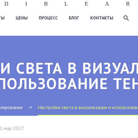
D
I
B
L
E
A
R
ТЫ
ЦЕНЫ
ПРОЦЕСС
БЛОГ
КОНТАКТЫ
И СВЕТА В ВИЗУА
ПОЛЬЗОВАНИЕ ТЕ
лирование
Настройки света в визуализации и использова
1 мар 2017