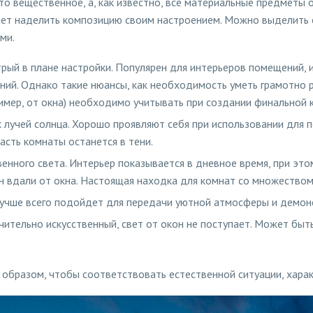
о вещественное, а, как известно, все материальные предметы о
яет наделить композицию своим настроением. Можно выделить
ми.
рый в плане настройки. Популярен для интерьеров помещений, и
ний. Однако такие нюансы, как необходимость уметь грамотно 
ример, от окна) необходимо учитывать при создании финальной 
лучей солнца. Хорошо проявляют себя при использовании для п
асть комнаты останется в тени.
енного света. Интерьер показывается в дневное время, при это
н вдали от окна. Настоящая находка для комнат со множество
Лучше всего подойдет для передачи уютной атмосферы и демонс
ительно искусственный, свет от окон не поступает. Может быть 
 образом, чтобы соответствовать естественной ситуации, харак