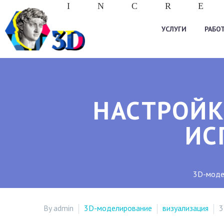
I
N
C
R
E
УСЛУГИ
РАБО
НАСТРОЙК
ИС
3D-моде
By admin
3D-моделирование
визуализация
3