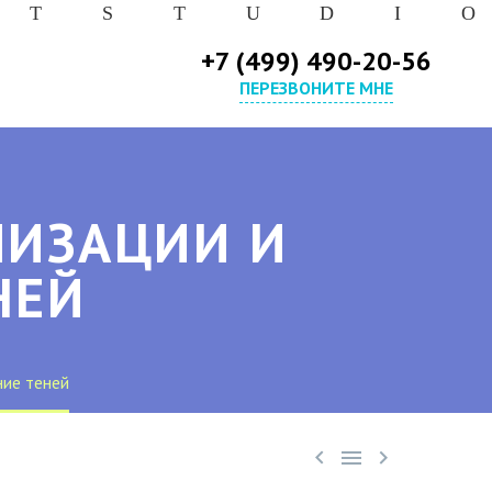
T
S
T
U
D
I
O
+7 (499) 490-20-56
ПЕРЕЗВОНИТЕ МНЕ
ЛИЗАЦИИ И
НЕЙ
ние теней


