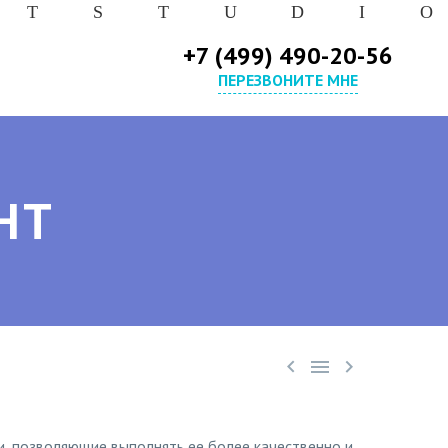
T
S
T
U
D
I
O
+7 (499) 490-20-56
ПЕРЕЗВОНИТЕ МНЕ
HT



и, позволяющие выполнять ее более качественно и