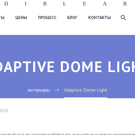
D
I
B
L
E
A
R
ТЫ
ЦЕНЫ
ПРОЦЕСС
БЛОГ
КОНТАКТЫ
DAPTIVE DOME LIG
интерьеры
Adaptive Dome Light
2018
и каждый год мы можем наблюдать все новые и новые технологи