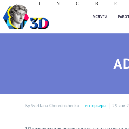
I
N
C
R
E
УСЛУГИ
РАБО
A
By Svetlana Cherednichenko
интерьеры
29 янв 
3Д визуализация интерьера
не стоит на месте, 