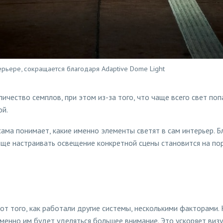
ерьере, сокращается благодаря Adaptive Dome Light
ичество семплов, при этом из-за того, что чаще всего свет по
ой.
сама понимает, какие именно элементы светят в сам интерьер. 
бще настраивать освещение конкретной сцены становится на по
от того, как работали другие системы, несколькими факторами.
менно им будет уделяться большее внимание. Это ускоряет визу