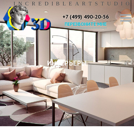
I
N
C
R
E
D
I
B
L
E
A
R
T
S
T
U
D
I
O
+7 (499) 490-20-56
ПЕРЕЗВОНИТЕ МНЕ
ИНТЕРЬЕРЫ