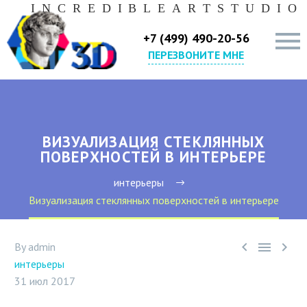
I
N
C
R
E
D
I
B
L
E
A
R
T
S
T
U
D
I
O
+7 (499) 490-20-56
ПЕРЕЗВОНИТЕ МНЕ
ВИЗУАЛИЗАЦИЯ СТЕКЛЯННЫХ
ПОВЕРХНОСТЕЙ В ИНТЕРЬЕРЕ
интерьеры
Визуализация стеклянных поверхностей в интерьере



By admin
интерьеры
31 июл 2017